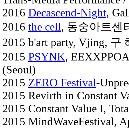
2016
Decascend-Night
, Ga
2016
the cell
, 동숭아트센터
2015 b'art party, Vjing
2015
PSYNK
, EEXXPPOA
(Seoul)
2015
ZERO Festival
-Unpred
2015 Revirth in Constant V
2015 Constant Value I, Tot
2015 MindWaveFestival, Ap