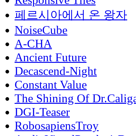
페르시아에서 온 왕자
NoiseCube
A-CHA
Ancient Future
Decascend-Night
Constant Value
The Shining Of Dr.Caliga
DGI-Teaser
RobosapiensTroy