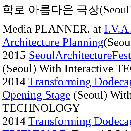
학로 아름다운 극장(Seoul
M
edia PLANNER. at
I.V.
Architecture Planning
(Seou
2015
SeoulArchitectureFest
(Seoul) With Interactiv
2014
Transforming Dodeca
Opening Stage
(Seoul) With
TECHNOLOGY
2014
Transforming Dodeca