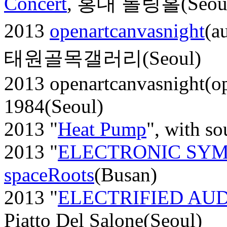
Concert
, 홍대 롤링홀(Seou
2013
openartcanvasnight
(a
태원골목갤러리(Seoul)
2013 openartcanvasnight(op
1984(Seoul)
2013 "
Heat Pump
", with s
2013 "
ELECTRONIC SY
spaceRoots
(Busan)
2013 "
ELECTRIFIED AUD
Piatto Del Salone(Seoul)