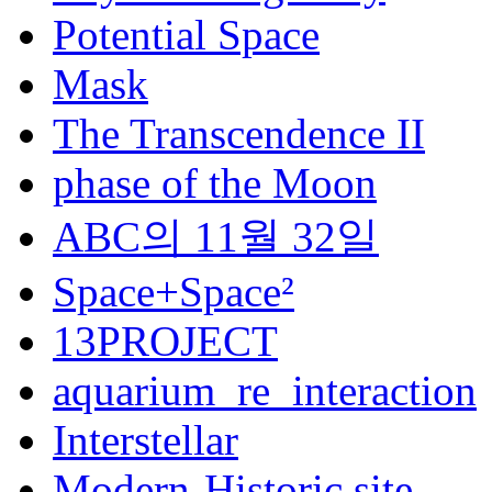
Potential Space
Mask
The Transcendence II
phase of the Moon
ABC의 11월 32일
Space+Space²
13PROJECT
aquarium_re_interaction
Interstellar
Modern-Historic site