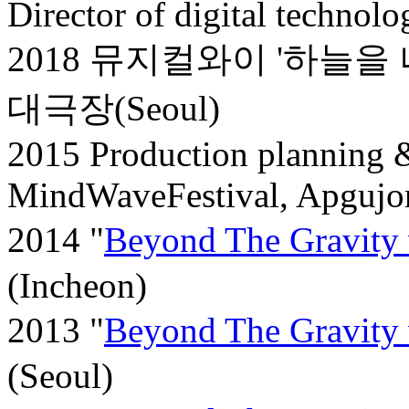
D
irector of digital technolo
2018 뮤지컬와이 '하늘을
대극장(Seoul)
2015 Production planning &
MindWaveFestival, Apgujo
2014 "
Beyond The Gravity 
(Incheon)
2013 "
Beyond The Gravity 
(Seoul)