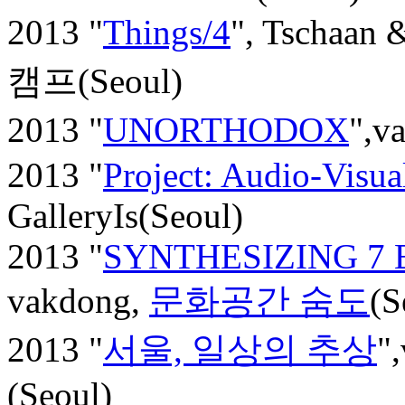
2013 "
Things/4
", Tschaan
캠프(Seoul)
2013 "
UNORTHODOX
",
2013 "
Project: Audio-Visua
GalleryIs(Seoul)
2013 "
SYNTHESIZING 7
vakdong,
문화공간 숨도
(S
2013 "
서울, 일상의 추상
"
(Seoul)