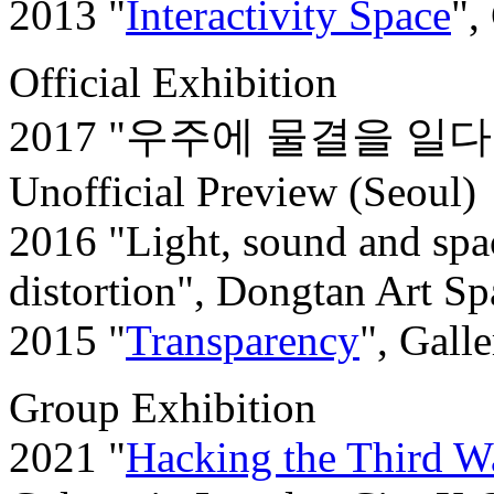
2013 "
Interactivity Space
",
O
fficial Exhibition
2017 "우주에 물결을 일다 Wave 
Unofficial Preview (Seoul)
2016 "Light, sound and spac
distortion", Dongtan Art S
2015 "
Transparency
", Gall
G
roup Exhibition
2021 "
Hacking the Third W