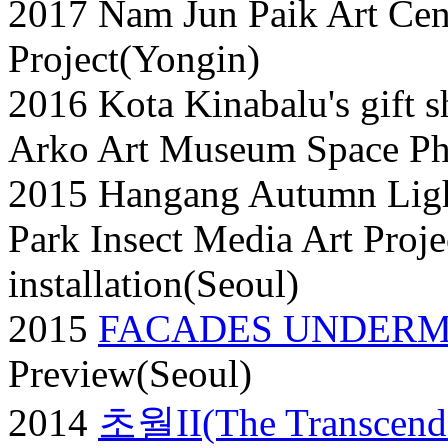
2017 Nam Jun Paik Art Cent
Project(Yongin)
2016 Kota Kinabalu's gift s
Arko Art Museum Space Ph
2015 Hangang Autumn Ligh
Park Insect Media Art Proj
installation(Seoul)
2015
FACADES UNDERMI
Preview(Seoul)
2014
초월II(The Transcende