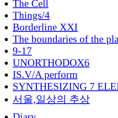
The Cell
Things/4
Borderline XXI
The boundaries of the pl
9-17
UNORTHODOX6
IS.V/A perform
SYNTHESIZING 7 EL
서울,일상의 추상
Diary