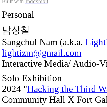
Built with
Indexhibit
Personal
남상철
Sangchul
N
am (a.k.a.
Light
lightizm@gmail.com
Interactive Media/ Audio-Vi
S
olo Exhibition
2024 "
Hacking the Third W
Community Hall X Fort G